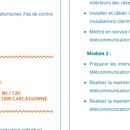
intérieurs des rés
Installer et câbler
altonisme). Pas de contre
installations client
Mettre en service l
télécommunications
Module 2 :
Préparer les inte
télécommunication
 :
Réaliser la mainte
télécommunication
 9H / 12H
– 11000 CARCASSONNE
Réaliser la mainte
télécommunications
entretien individuel.