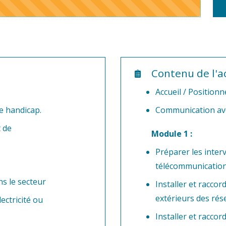
Contenu de l'ac
Accueil / Position
e handicap.
Communication ave
t de
Module 1 :
Préparer les inte
télécommunication
ns le secteur
Installer et raccor
extérieurs des rés
ectricité ou
Installer et raccor