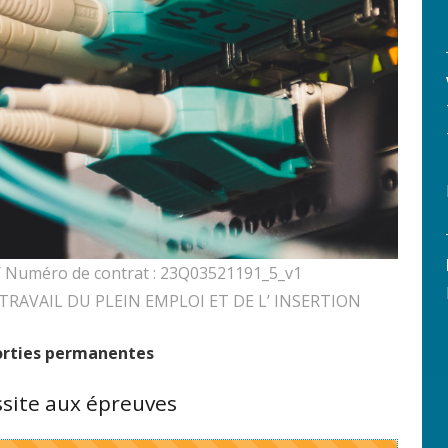
/ Numéro de contrat : 23Q03521191_5_v1
U TRAVAIL DU PLEIN EMPLOI ET DE L’ INSERTION
sorties permanentes
site aux épreuves