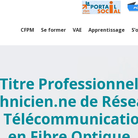
CFPM
Se former
VAE
Apprentissage
S’
Titre Professionne
hnicien.ne de Rés
 Télécommunicati
en Fibre Optique